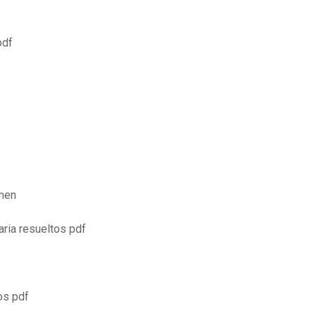
pdf
men
ria resueltos pdf
os pdf