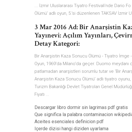
... İzmir Uluslararası Tiyatro Festivali’nde Dario F
Ölümü' adlı oyun, 5.’si düzenlenen TAKSAV İzmir Ul
3 Mar 2016 Ad: Bir Anarşistin Ka
Yayınevi: Açılım Yayınları, Çevir
Detay Kategori:
Bir Anarşistin Kaza Sonucu Ölümü - Tiyatro İmge 
Oyun, 1969'da Milano'da geçer. Duomo meydanı civar
patlamadan anarşistleri sorumlu tutar ve 'Bir Anarş
Anarşistin Kaza Sonucu Ölümü' adlı tiyatro oyunu,
Turizm Bakanlığı Devlet Tiyatroları Genel Müdürlü
Fiyatı ...
Descargar libro dormir sin lagrimas pdf gratis
Que significa la palabra contaminacion wikipedi
Aceites esenciales definicion pdf
Içerde dizisi hangi diziden uyarlama