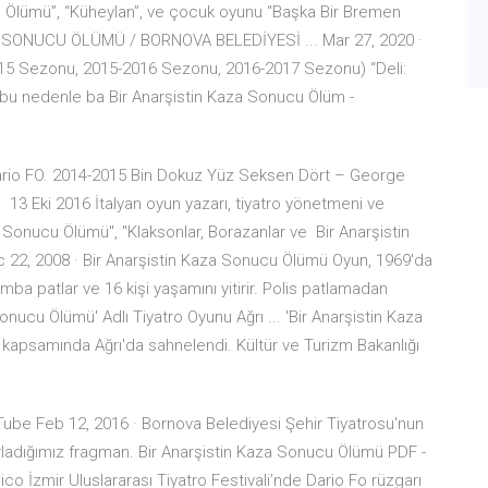
cu Ölümü”, “Küheylan”, ve çocuk oyunu “Başka Bir Bremen
AZA SONUCU ÖLÜMÜ / BORNOVA BELEDİYESİ ... Mar 27, 2020 ·
Sezonu, 2015-2016 Sezonu, 2016-2017 Sezonu) “Deli:
 bu nedenle ba Bir Anarşistin Kaza Sonucu Ölüm -
ario FO. 2014-2015 Bin Dokuz Yüz Seksen Dört – George
3 Eki 2016 İtalyan oyun yazarı, tiyatro yönetmeni ve
a Sonucu Ölümü", "Klaksonlar, Borazanlar ve Bir Anarşistin
22, 2008 · Bir Anarşistin Kaza Sonucu Ölümü Oyun, 1969'da
a patlar ve 16 kişi yaşamını yitirir. Polis patlamadan
onucu Ölümü' Adlı Tiyatro Oyunu Ağrı ... 'Bir Anarşistin Kaza
 kapsamında Ağrı'da sahnelendi. Kültür ve Turizm Bakanlığı
ube Feb 12, 2016 · Bornova Belediyesi Şehir Tiyatrosu'nun
rladığımız fragman. Bir Anarşistin Kaza Sonucu Ölümü PDF -
co İzmir Uluslararası Tiyatro Festivali’nde Dario Fo rüzgarı