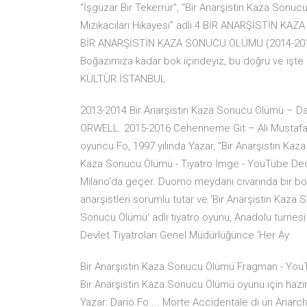
“İşgüzar Bir Tekerrür”, “Bir Anarşistin Kaza Sonu
Mızıkacıları Hikayesi” adlı 4 BİR ANARŞİSTİN K
BİR ANARŞİSTİN KAZA SONUCU ÖLÜMÜ (2014-2015 
Boğazımıza kadar bok içindeyiz, bu doğru ve işte
KÜLTÜR.İSTANBUL
2013-2014 Bir Anarşistin Kaza Sonucu Ölümü – D
ORWELL. 2015-2016 Cehenneme Git – Ali Mustafa 1
oyuncu Fo, 1997 yılında Yazar, "Bir Anarşistin Kaz
Kaza Sonucu Ölümü - Tiyatro İmge - YouTube Dec 
Milano'da geçer. Duomo meydanı civarında bir bomb
anarşistleri sorumlu tutar ve 'Bir Anarşistin Kaza S
Sonucu Ölümü' adlı tiyatro oyunu, Anadolu turnesi
Devlet Tiyatroları Genel Müdürlüğünce 'Her Ay
Bir Anarşistin Kaza Sonucu Ölümü Fragman - YouT
Bir Anarşistin Kaza Sonucu Ölümü oyunu için hazı
Yazar: Dario Fo ... Morte Accidentale di un Anarchi