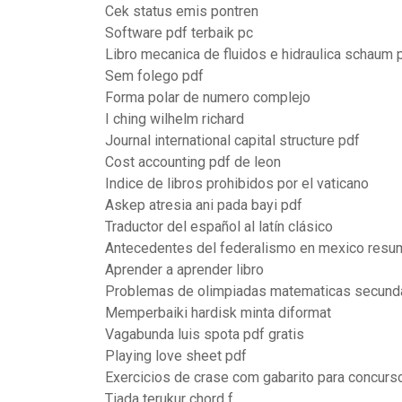
Cek status emis pontren
Software pdf terbaik pc
Libro mecanica de fluidos e hidraulica schaum 
Sem folego pdf
Forma polar de numero complejo
I ching wilhelm richard
Journal international capital structure pdf
Cost accounting pdf de leon
Indice de libros prohibidos por el vaticano
Askep atresia ani pada bayi pdf
Traductor del español al latín clásico
Antecedentes del federalismo en mexico resu
Aprender a aprender libro
Problemas de olimpiadas matematicas secunda
Memperbaiki hardisk minta diformat
Vagabunda luis spota pdf gratis
Playing love sheet pdf
Exercicios de crase com gabarito para concurs
Tiada terukur chord f