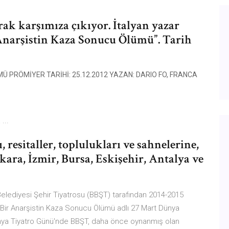
rak karşımıza çıkıyor. İtalyan yazar
 Anarşistin Kaza Sonucu Ölümü”. Tarih
Ü PRÖMİYER TARİHİ: 25.12.2012 YAZAN: DARIO FO, FRANCA
...
, resitaller, toplulukları ve sahnelerine,
nkara, İzmir, Bursa, Eskişehir, Antalya ve
Belediyesi Şehir Tiyatrosu (BBŞT) tarafından 2014-2015
ir Anarşistin Kaza Sonucu Ölümü adlı 27 Mart Dünya
Dünya Tiyatro Günü'nde BBŞT, daha önce oynanmış olan