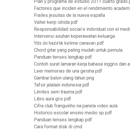
Plan y programa de estudio 2011 cuarto grado 
Factores que inciden en el rendimiento academ
Frailes jesuitas de la nueva españa
Valter kenji ishida pdf
Responsabilidad social e individual con el med
Intervensi asuhan keperawatan keluarga
Yds ön hazırlık kelime canavarı pdf
Chord gitar yang paling mudah untuk pemula
Panduan tenses lengkap pdf
Contoh surat lamaran kerja bahasa inggris dan a
Leer memorias de una geisha pdf
Gambar balon ulang tahun png
Tafsir jalalain indonesia pdf
Limites sem trauma pdf
Libro aura gris pdf
Cifra club franguinho na panela video aula
Historico escolar ensino medio sp pdf
Panduan tenses lengkap pdf
Cara format disk di cmd