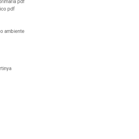
primaria pdf
ico pdf
io ambiente
rtinya