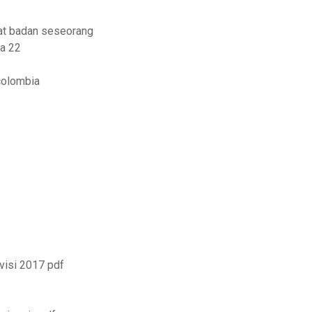
rat badan seseorang
na 22
 colombia
visi 2017 pdf