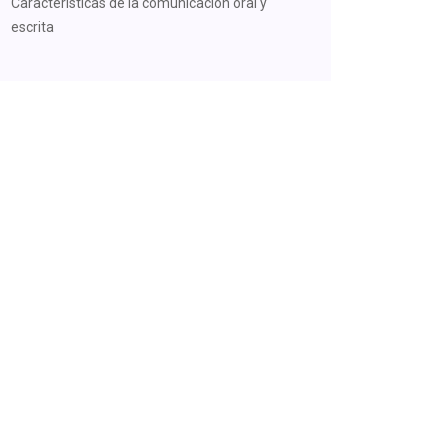
Características de la comunicacion oral y
escrita