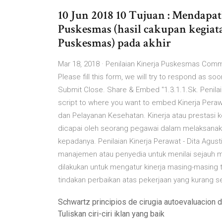
10 Jun 2018 10 Tujuan : Mendapa
Puskesmas (hasil cakupan kegia
Puskesmas) pada akhir
Mar 18, 2018 · Penilaian Kinerja Puskesmas Comme
Please fill this form, we will try to respond as s
Submit Close. Share & Embed "1.3.1.1.Sk. Penil
script to where you want to embed Kinerja Pera
dan Pelayanan Kesehatan. Kinerja atau prestasi ke
dicapai oleh seorang pegawai dalam melaksanak
kepadanya. Penilaian Kinerja Perawat - Dita Agust
manajemen atau penyedia untuk menilai sejauh ma
dilakukan untuk mengatur kinerja masing-masing
tindakan perbaikan atas pekerjaan yang kurang s
Schwartz principios de cirugia autoevaluacion d
Tuliskan ciri-ciri iklan yang baik