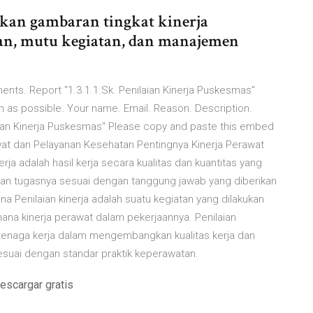
tkan gambaran tingkat kinerja
tan, mutu kegiatan, dan manajemen
nts. Report "1.3.1.1.Sk. Penilaian Kinerja Puskesmas"
oon as possible. Your name. Email. Reason. Description.
aian Kinerja Puskesmas" Please copy and paste this embed
wat dan Pelayanan Kesehatan Pentingnya Kinerja Perawat
rja adalah hasil kerja secara kualitas dan kuantitas yang
an tugasnya sesuai dengan tanggung jawab yang diberikan
ina Penilaian kinerja adalah suatu kegiatan yang dilakukan
na kinerja perawat dalam pekerjaannya. Penilaian
 tenaga kerja dalam mengembangkan kualitas kerja dan
esuai dengan standar praktik keperawatan.
escargar gratis