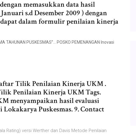
 dengan memasukkan data hasil
 Januari s.d Desember 2009 ) dengan
rdapat dalam formulir penilaian kinerja
 LIMA TAHUNAN PUSKESMAS”… POSKO PEMENANGAN Inovasi
ftar Tilik Penilaian Kinerja UKM .
Tilik Penilaian Kinerja UKM Tags.
KM menyampaikan hasil evaluasi
 Lokakarya Puskesmas. 9. Contact
ala Rating) versi Werther dan Davis Metode Penilaian