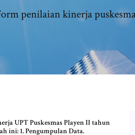
orm penilaian kinerja puskesm
nerja UPT Puskesmas Playen II tahun
ah ini: 1. Pengumpulan Data.