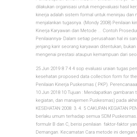
dilakukan organisasi untuk mengevaluasi hasil ker
kinerja adalah sistem formal untuk meninjau dan 
menjalankan tugasnya. (Mondy 2008) Penilaian kin
Kinerja Karyawan dan Metode ... Contoh Prosedu
Penilaiannya- Dalam setiap perusahaan hal ini s
jenjang karir seorang karyawan ditentukan, bukan 
mengenai prestasi ataupun kemampuan dari seora
25 Jun 2019 8 7 4 4 sop evaluasi uraian tugas p
kesehatan proposed data collection form for the
Penilaian Kinerja Puskesmas ( PKP). Perencanaaan
10 Jun 2018 10 Tujuan : Mendapatkan gambaran ti
kegiatan, dan manajemen Puskesmas) pada ak
KESEHATAN 2008. 3. 4. 5 CAKUPAN KEGIATAN PE
berlaku umum terhadap semua SDM Puskesmas. B
formulir B dan C, berisi penilaian faktor-faktor
Demangan. Kecamatan Cara metode ini dengan me