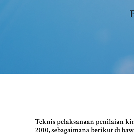
F
Teknis pelaksanaan penilaian ki
2010, sebagaimana berikut di baw