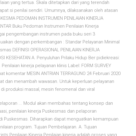
laian yang tertua. Skala ditetapkan dari yang terendah
apat si penilai sendiri. Umumnya, dilaksanakan oleh atasan
PUSKESMA PEDOMAN INSTRUMEN PENILAIAN KINERJA
AR Buku Pedoman Instrumen Penilaian Kinerja
agai pengembangan instrumen pada buku seri 3
uaikan dengan perkembangan : Standar Pelayanan Minimal
skesmas DEFINISI OPERASIONAL PENILAIAN KINERJA
ESEHATAN A. Penyuluhan Prilaku Hidup Ber pidiekreasi:
laian kinerja pelayanan klinis Label: FORM SURVEY
at komentar MESIN ANTRIAN TERRAGUNO 24 Februari 2020
nfaat dan menambah wawasan. Untuk keperluan pelayanan
di produksi massal, mesin fenomenal dan viral
 Pelaporan ... Modul akan membahas tentang konsep dan
uasi, penilaian kinerja Puskesmas dan pelaporan
 di Puskesmas. Diharapkan dapat menguatkan kemampuan
laian program. Tujuan Pembelajaran. A. Tujuan
ts Penilaian Kinerja Penilaian kinerja adalah proses yang