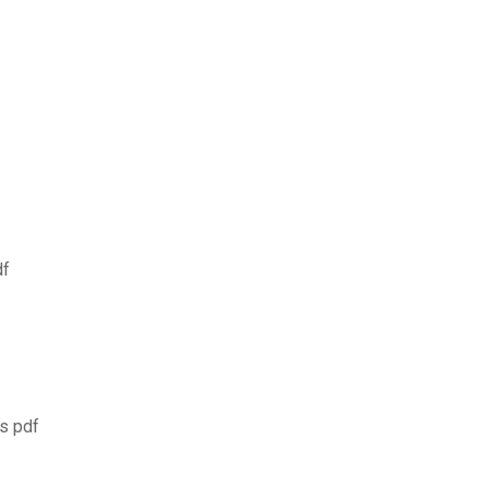
df
is pdf