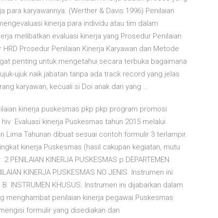
ja para karyawannya. (Werther & Davis 1996) Penilaian
mengevaluasi kinerja para individu atau tim dalam
erja melibatkan evaluasi kinerja yang Prosedur Penilaian
r HRD Prosedur Penilaian Kinerja Karyawan dan Metode
angat penting untuk mengetahui secara terbuka bagaimana
ujuk-ujuk naik jabatan tanpa ada track record yang jelas
ng karyawan, kecuali si Doi anak dari yang …
enilaian kinerja puskesmas pkp pkp program promosi
 hiv Evaluasi kinerja Puskesmas tahun 2015 melalui
 Lima Tahunan dibuat sesuai contoh formulir 3 terlampir.
ngkat kinerja Puskesmas (hasil cakupan kegiatan, mutu
hir 2 PENILAIAN KINERJA PUSKESMAS p DEPARTEMEN
NILAIAN KINERJA PUSKESMAS NO JENIS Instrumen ini
. INSTRUMEN KHUSUS. Instrumen ini dijabarkan dalam
 yang menghambat penilaian kinerja pegawai Puskesmas
ngisi formulir yang disediakan dan