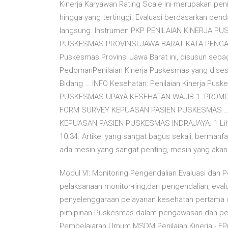
Kinerja Karyawan Rating Scale ini merupakan peni
hingga yang tertinggi. Evaluasi berdasarkan pend
langsung. Instrumen PKP PENILAIAN KINERJA 
PUSKESMAS PROVINSI JAWA BARAT KATA PENGANT
Puskesmas Provinsi Jawa Barat ini, disusun seb
PedomanPenilaian Kinerja Puskesmas yang dises
Bidang … INFO Kesehatan: Penilaian Kinerja Pu
PUSKESMAS UPAYA KESEHATAN WAJIB 1. PROMOSI K
FORM SURVEY KEPUASAN PASIEN PUSKESMAS … Peni
KEPUASAN PASIEN PUSKESMAS INDRAJAYA. 1 Lih
10.34. Artikel yang sangat bagus sekali, berma
ada mesin yang sangat penting, mesin yang akan 
Modul VI: Monitoring Pengendalian Evaluasi dan
pelaksanaan monitor-ring,dan pengendalian, eval
penyelenggaraan pelayanan kesehatan pertama
pimipinan Puskesmas dalam pengawasan dan peni
Pembelajaran Umum MSDM Penilaian Kinerja - EPrin