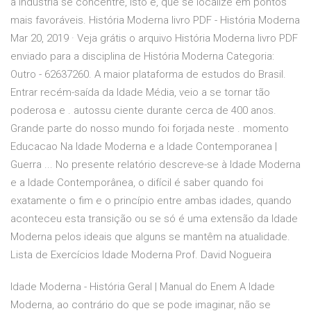
a indústria se concentre, isto é, que se localize em pontos
mais favoráveis. História Moderna livro PDF - História Moderna
Mar 20, 2019 · Veja grátis o arquivo História Moderna livro PDF
enviado para a disciplina de História Moderna Categoria:
Outro - 62637260. A maior plataforma de estudos do Brasil.
Entrar recém-saída da Idade Média, veio a se tornar tão
poderosa e . autossu ciente durante cerca de 400 anos.
Grande parte do nosso mundo foi forjada neste . momento
Educacao Na Idade Moderna e a Idade Contemporanea |
Guerra ... No presente relatório descreve-se à Idade Moderna
e a Idade Contemporânea, o difícil é saber quando foi
exatamente o fim e o princípio entre ambas idades, quando
aconteceu esta transição ou se só é uma extensão da Idade
Moderna pelos ideais que alguns se mantêm na atualidade.
Lista de Exercícios Idade Moderna Prof. David Nogueira
Idade Moderna - História Geral | Manual do Enem A Idade
Moderna, ao contrário do que se pode imaginar, não se