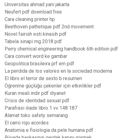
Universitas ahmad yani jakarta
Neufert pdf download free
Cara cleaning printer hp
Beethoven pathetique pdf 2nd movement
Novel fairish esti kinasih pdf
Tabela sinapi mg 2018 pdf
Perry chemical engineering handbook 6th edition pdf
Cara convert word ke gambar
Geopolitica brasileira prf em pdf
La perdida de los valores en la sociedad moderna
El libro el terror de sexto b resumen
Öğrenme güçlüğü çekenler için etkinlikler pdf
Kuran meali indir pdf diyanet
Crisis de identidad sexual pdf
Parafrasi iliade libro 1 vv 148 187
Alamat toko safety semarang
El carro rojo acordes
Anatomia e fisiologia da pele humana pdf
Rüyada başkasının gerdek kanını görmek