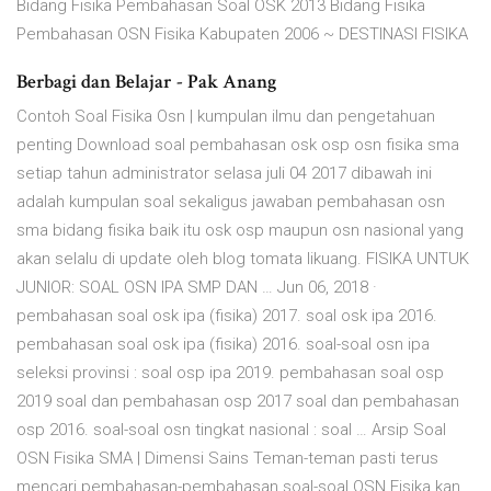
Bidang Fisika Pembahasan Soal OSK 2013 Bidang Fisika
Pembahasan OSN Fisika Kabupaten 2006 ~ DESTINASI FISIKA
Berbagi dan Belajar - Pak Anang
Contoh Soal Fisika Osn | kumpulan ilmu dan pengetahuan
penting Download soal pembahasan osk osp osn fisika sma
setiap tahun administrator selasa juli 04 2017 dibawah ini
adalah kumpulan soal sekaligus jawaban pembahasan osn
sma bidang fisika baik itu osk osp maupun osn nasional yang
akan selalu di update oleh blog tomata likuang. FISIKA UNTUK
JUNIOR: SOAL OSN IPA SMP DAN … Jun 06, 2018 ·
pembahasan soal osk ipa (fisika) 2017. soal osk ipa 2016.
pembahasan soal osk ipa (fisika) 2016. soal-soal osn ipa
seleksi provinsi : soal osp ipa 2019. pembahasan soal osp
2019 soal dan pembahasan osp 2017 soal dan pembahasan
osp 2016. soal-soal osn tingkat nasional : soal … Arsip Soal
OSN Fisika SMA | Dimensi Sains Teman-teman pasti terus
mencari pembahasan-pembahasan soal-soal OSN Fisika kan,