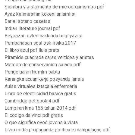
Siembra y aislamiento de microorganismos pdf
Ayaz kelimesinin kökeni anlamlısı
Bar el sotano casetas
Indian literature journal pdf
Beypazarı evleri hakkında bilgi yazısı
Pembahasan soal osk fisika 2017
El libro azul pdf lluis prats
Piramide cuadrada caras vertices y aristas
Metodo de conservacion salado pdf
Pengeluaran hk mlm sabtu
Kerangka acuan kerja posyandu lansia
Aulas virtuales iztacala enfermeria
Libro de electricidad basica gratis
Cambridge pet book 4 pdf
Lampiran kma 165 tahun 2014 pdf
El codigo da vinci pdf gratis
O que significa evoé jovens à vista
Livro midia propaganda politica e manipulação pdf