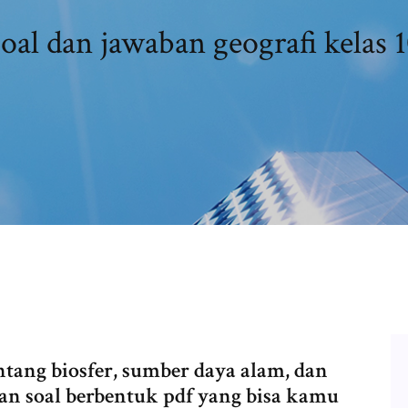
oal dan jawaban geografi kelas 
tang biosfer, sumber daya alam, dan
an soal berbentuk pdf yang bisa kamu