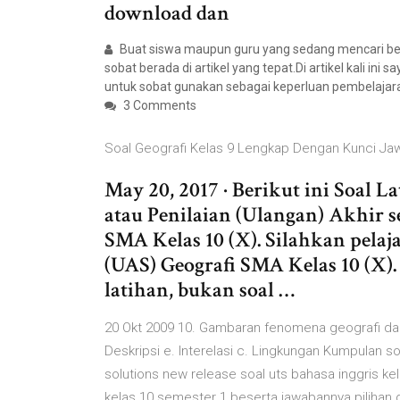
download dan
Buat siswa maupun guru yang sedang mencari ber
sobat berada di artikel yang tepat.Di artikel kali i
untuk sobat gunakan sebagai keperluan pembelajara
3 Comments
Soal Geografi Kelas 9 Lengkap Dengan Kunci J
May 20, 2017 · Berikut ini Soal
atau Penilaian (Ulangan) Akhir s
SMA Kelas 10 (X). Silahkan pela
(UAS) Geografi SMA Kelas 10 (X).
latihan, bukan soal …
20 Okt 2009 10. Gambaran fenomena geografi dapat
Deskripsi e. Interelasi c. Lingkungan Kumpulan so
solutions new release soal uts bahasa inggris k
kelas 10 semester 1 beserta jawabannya pilihan g