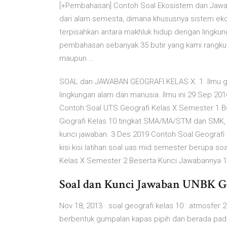
[+Pembahasan] Contoh Soal Ekosistem dan Jawa
dari alam semesta, dimana khususnya sistem ekol
terpisahkan antara makhluk hidup dengan lingkun
pembahasan sebanyak 35 butir yang kami rangkum
maupun …
SOAL dan JAWABAN GEOGRAFI KELAS X. 1. Ilmu ge
lingkungan alam dan manusia. Ilmu ini 29 Sep 2016
Contoh Soal UTS Geografi Kelas X Semester 1 Be
Giografi Kelas 10 tingkat SMA/MA/STM dan SMK, s
kunci jawaban. 3 Des 2019 Contoh Soal Geografi
kisi kisi latihan soal uas mid semester berupa so
Kelas X Semester 2 Beserta Kunci Jawabannya 1.L
Soal dan Kunci Jawaban UNBK Geog
Nov 18, 2013 · soal geografi kelas 10 : atmosfer 
berbentuk gumpalan kapas pipih dan berada pada