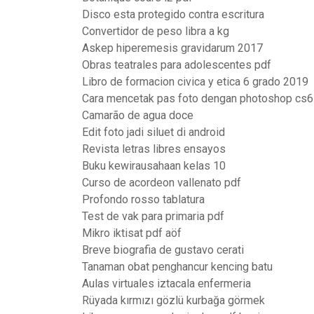
Disco esta protegido contra escritura
Convertidor de peso libra a kg
Askep hiperemesis gravidarum 2017
Obras teatrales para adolescentes pdf
Libro de formacion civica y etica 6 grado 2019
Cara mencetak pas foto dengan photoshop cs6
Camarão de agua doce
Edit foto jadi siluet di android
Revista letras libres ensayos
Buku kewirausahaan kelas 10
Curso de acordeon vallenato pdf
Profondo rosso tablatura
Test de vak para primaria pdf
Mikro iktisat pdf aöf
Breve biografia de gustavo cerati
Tanaman obat penghancur kencing batu
Aulas virtuales iztacala enfermeria
Rüyada kırmızı gözlü kurbağa görmek