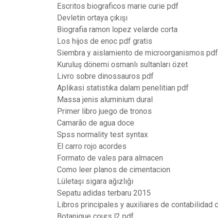
Escritos biograficos marie curie pdf
Devletin ortaya çıkışı
Biografia ramon lopez velarde corta
Los hijos de enoc pdf gratis
Siembra y aislamiento de microorganismos pdf
Kuruluş dönemi osmanlı sultanları özet
Livro sobre dinossauros pdf
Aplikasi statistika dalam penelitian pdf
Massa jenis aluminium dural
Primer libro juego de tronos
Camarão de agua doce
Spss normality test syntax
El carro rojo acordes
Formato de vales para almacen
Como leer planos de cimentacion
Lületaşı sigara ağızlığı
Sepatu adidas terbaru 2015
Libros principales y auxiliares de contabilidad
Botanique cours l2 pdf