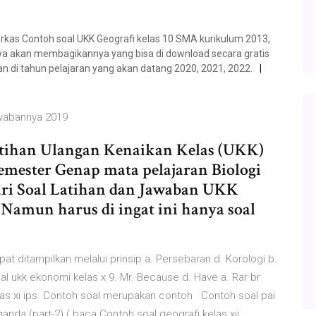
kas Contoh soal UKK Geografi kelas 10 SMA kurikulum 2013,
ni saya akan membagikannya yang bisa di download secara gratis
n di tahun pelajaran yang akan datang 2020, 2021, 2022.
awabannya 2019
 Latihan Ulangan Kenaikan Kelas (UKK)
emester Genap mata pelajaran Biologi
jari Soal Latihan dan Jawaban UKK
 Namun harus di ingat ini hanya soal
 ditampilkan melalui prinsip a. Persebaran d. Korologi b.
al ukk ekonomi kelas x 9. Mr. Because d. Have a. Rar br
elas xi ips. Contoh soal merupakan contoh Contoh soal pai
anda (part-2) ( baca Contoh soal geografi kelas xii