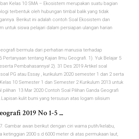
ban Kelas 10 SMA – Ekosistem merupakan suatu bagian
ogi terbentuk oleh hubungan timbal balik yang tidak
gannya. Berikut ini adalah contoh Soal Ekosistem dan
 untuk siswa pelajari dalam persiapan ulangan harian
ografi bermula dari perhatian manusia terhadap
 Pertanyaan tentang Kajian Ilmu Geografi. 1). Yuk Belajar 5
serta Pembahasannya! 2). 31 Des 2019 Artikel soal
oal PG atau Essay , kurikulum 2020 semester 1 dan 2 serta
 Kelas 10 Semester 1 dan Semester 2 Kurikulum 2013 untuk
al pilihan 13 Mar 2020 Contoh Soal Pilihan Ganda Geografi
apisan kulit bumi yang tersusun atas logam silisium
rafi 2019 No 1-5 ...
27. Gambar awan berikut dengan ciri warna putih/kelabu,
 ketinggian 2000 s.d 6000 meter di atas permukaan laut,