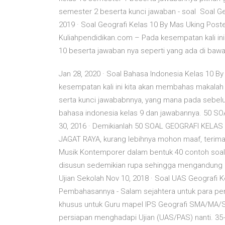
semester 2 beserta kunci jawaban - soal Soal G
2019 · Soal Geografi Kelas 10 By Mas Uking Po
Kuliahpendidikan.com – Pada kesempatan kali in
10 beserta jawaban nya seperti yang ada di bawah
Jan 28, 2020 · Soal Bahasa Indonesia Kelas 10 By
kesempatan kali ini kita akan membahas makalah 
serta kunci jawababnnya, yang mana pada sebel
bahasa indonesia kelas 9 dan jawabannya. 50
30, 2016 · Demikianlah 50 SOAL GEOGRAFI KEL
JAGAT RAYA, kurang lebihnya mohon maaf, terima k
Musik Kontemporer dalam bentuk 40 contoh so
disusun sedemikian rupa sehingga mengandung ira
Ujian Sekolah Nov 10, 2018 · Soal UAS Geografi 
Pembahasannya - Salam sejahtera untuk para p
khusus untuk Guru mapel IPS Geografi SMA/MA/SMK
persiapan menghadapi Ujian (UAS/PAS) nanti. 35