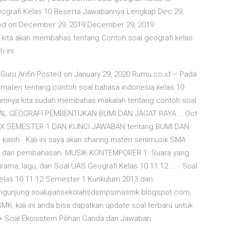
eografi Kelas 10 Beserta Jawabannya Lengkap Dec 29,
sted on December 29, 2019 December 29, 2019
i kita akan membahas tentang Contoh soal geografi kelas
 ini.
 Guru Arifin Posted on January 29, 2020 Rumu.co.id – Pada
materi tentang contoh soal bahasa indonesia kelas 10
umnya kita sudah membahas makalah tentang contoh soal
 SOAL GEOGRAFI PEMBENTUKAN BUMI DAN JAGAT RAYA … Oct
AS X SEMESTER 1 DAN KUNCI JAWABAN tentang BUMI DAN
asih.. Kali ini saya akan sharing materi senimusik SMA
al dan pembahasan. MUSIK KONTEMPORER 1. Suara yang
ma, lagu, dan Soal UAS Geografi Kelas 10 11 12 ... - Soal
Kelas 10 11 12 Semester 1 Kurikulum 2013 dan
engunjung soalujiansekolahsdsmpsmasmk.blogspot.com,
, kali ini anda bisa dapatkan update soal terbaru untuk
+ Soal Ekosistem Pilihan Ganda dan Jawaban