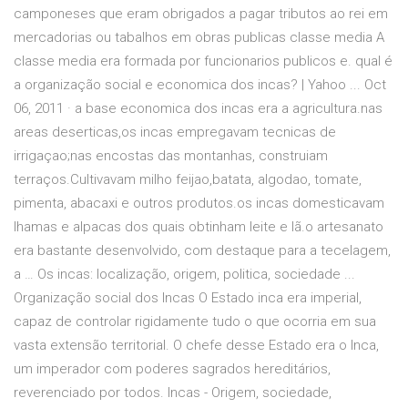
camponeses que eram obrigados a pagar tributos ao rei em
mercadorias ou tabalhos em obras publicas classe media A
classe media era formada por funcionarios publicos e. qual é
a organização social e economica dos incas? | Yahoo ... Oct
06, 2011 · a base economica dos incas era a agricultura.nas
areas deserticas,os incas empregavam tecnicas de
irrigaçao;nas encostas das montanhas, construiam
terraços.Cultivavam milho feijao,batata, algodao, tomate,
pimenta, abacaxi e outros produtos.os incas domesticavam
lhamas e alpacas dos quais obtinham leite e lã.o artesanato
era bastante desenvolvido, com destaque para a tecelagem,
a … Os incas: localização, origem, politica, sociedade ...
Organização social dos Incas O Estado inca era imperial,
capaz de controlar rigidamente tudo o que ocorria em sua
vasta extensão territorial. O chefe desse Estado era o Inca,
um imperador com poderes sagrados hereditários,
reverenciado por todos. Incas - Origem, sociedade,