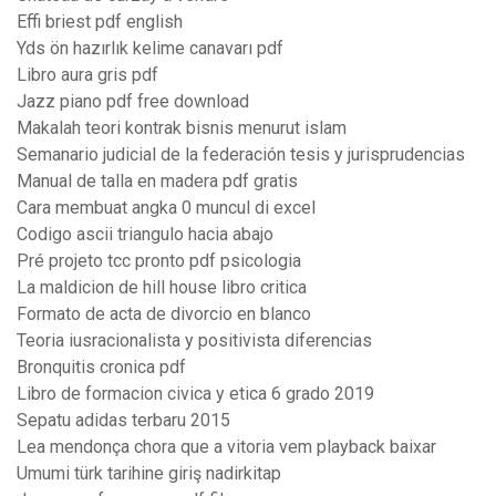
Effi briest pdf english
Yds ön hazırlık kelime canavarı pdf
Libro aura gris pdf
Jazz piano pdf free download
Makalah teori kontrak bisnis menurut islam
Semanario judicial de la federación tesis y jurisprudencias
Manual de talla en madera pdf gratis
Cara membuat angka 0 muncul di excel
Codigo ascii triangulo hacia abajo
Pré projeto tcc pronto pdf psicologia
La maldicion de hill house libro critica
Formato de acta de divorcio en blanco
Teoria iusracionalista y positivista diferencias
Bronquitis cronica pdf
Libro de formacion civica y etica 6 grado 2019
Sepatu adidas terbaru 2015
Lea mendonça chora que a vitoria vem playback baixar
Umumi türk tarihine giriş nadirkitap