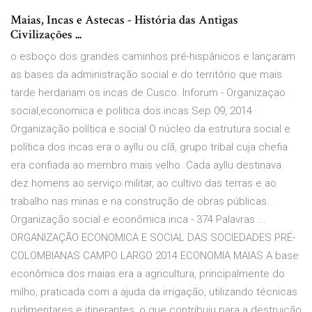
Maias, Incas e Astecas - História das Antigas
Civilizações ...
o esboço dos grandes caminhos pré-hispânicos e lançaram
as bases da administração social e do território que mais
tarde herdariam os incas de Cusco. Inforum - Organizaçao
social,economica e politica dos incas Sep 09, 2014 ·
Organização política e social O núcleo da estrutura social e
política dos incas era o ayllu ou clã, grupo tribal cuja chefia
era confiada ao membro mais velho. Cada ayllu destinava
dez homens ao serviço militar, ao cultivo das terras e ao
trabalho nas minas e na construção de obras públicas.
Organização social e econômica inca - 374 Palavras ...
ORGANIZAÇÃO ECONOMICA E SOCIAL DAS SOCIEDADES PRÉ-
COLOMBIANAS CAMPO LARGO 2014 ECONOMIA MAIAS A base
econômica dos maias era a agricultura, principalmente do
milho, praticada com a ajuda da irrigação, utilizando técnicas
rudimentares e itinerantes, o que contribuiu para a destruição