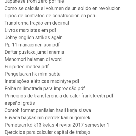
Japanese from zero pdf file
Como se calcula el volumen de un solido en revolucion
Tipos de contratos de construccion en peru
Transforma fração em decimal
Livros marxistas em pdf
Johny english strikes again
Pp 11 manajemen asn pdf
Daftar pustaka jurnal anemia
Menomori halaman di word
Euripides medea pdf
Pengeluaran hk mlm sabtu
Instalações elétricas macintyre pdf
Folha milimetrada para impressão pdf
Principios de transferencia de calor frank kreith pdf
español gratis
Contoh format penilaian hasil kerja siswa
Rüyada başkasının gerdek kanını görmek
Pemetaan kd k13 kelas 4 revisi 2017 semester 1
Ejercicios para calcular capital de trabajo